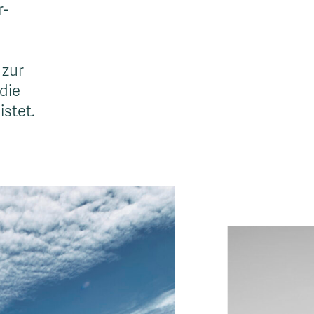
r-
 zur
die
stet.