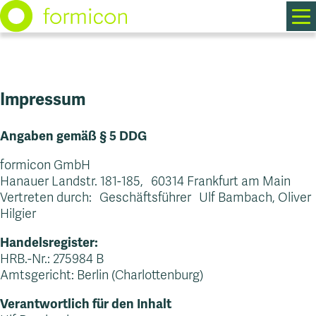
M
Skip
to
content
Impressum
Home
Angaben gemäß § 5 DDG
Über Uns
formicon GmbH
Hanauer Landstr. 181-185, 60314 Frankfurt am Main
Vertreten durch: Geschäftsführer Ulf Bambach, Oliver
Leistungen
Hilgier
Handelsregister:
Aktuelles
HRB.-Nr.: 275984 B
Amtsgericht: Berlin (Charlottenburg)
Karriere
Verantwortlich für den Inhalt