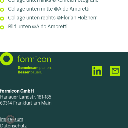
Collage unten links ©Rehfeld Fotografie
Collage unten mitte ©Aldo Amoretti
Collage unten rechts ©Florian Holzherr
Bild unten ©Aldo Amoretti
Linkedin
inf
formicon GmbH
Hanauer Landstr. 181-185
60314 Frankfurt am Main
Impressum
Datenschutz